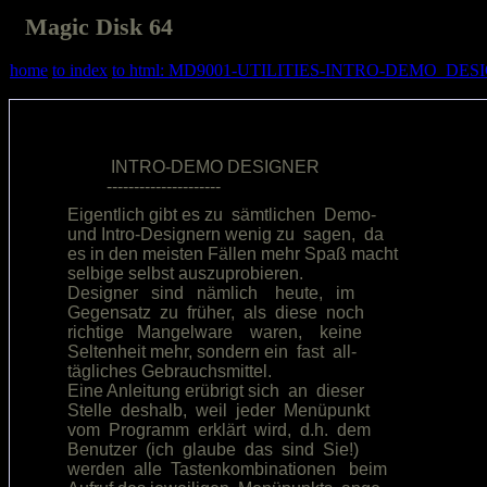
Magic Disk 64
home
to index
to html: MD9001-UTILITIES-INTRO-DEMO_DESI
          INTRO-DEMO DESIGNER           

Eigentlich gibt es zu  sämtlichen  Demo-

und Intro-Designern wenig zu  sagen,  da

es in den meisten Fällen mehr Spaß macht

selbige selbst auszuprobieren.          

Designer   sind   nämlich    heute,   im

Gegensatz  zu  früher,  als  diese  noch

richtige   Mangelware    waren,    keine

Seltenheit mehr, sondern ein  fast  all-

tägliches Gebrauchsmittel.              

Eine Anleitung erübrigt sich  an  dieser

Stelle  deshalb,  weil  jeder  Menüpunkt

vom  Programm  erklärt  wird,  d.h.  dem

Benutzer  (ich  glaube  das  sind  Sie!)

werden  alle  Tastenkombinationen   beim
