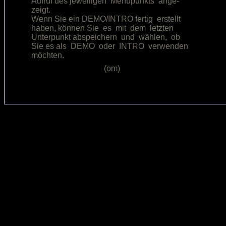
Aufruf des jeweiligen  Menüpunkts  ange-

zeigt.                                  

Wenn Sie ein DEMO/INTRO fertig  erstellt

haben, können Sie  es  mit  dem  letzten

Unterpunkt abspeichern  und  wählen,  ob

Sie es als  DEMO  oder  INTRO  verwenden
