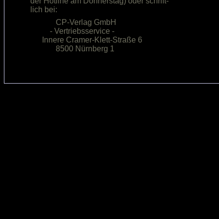
der Hotline am Donnerstag) oder schrift-

             CP-Verlag GmbH             

          - Vertriebsservice -          

      Innere Cramer-Klett-Straße 6      
