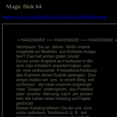
Magic Disk 64
home
to index
to html: MD9011-INTERN-HARDWARE.html
Vermissen  Sie an  dieser  Stelle unsere

Angebote an Modulen  aus früheren Ausga-

ben? Das hat seinen guten Grund:        

Da wir unser Angebot an Hardware in die-

sem Jahr erheblich erweitert haben, wür-

de  eine umfassende  Produktbeschreibung

den Rahmen dieser Rubrik sprengen.  Des-

wegen haben wir  uns  zu einem Weg  ent-

schlossen,  der zwar unserem ursprüngli-

chen "Slogan" widerspricht,  das Problem

aber  unserer  Meinung  nach  am  besten

löst: Wir haben einen Katalog auf Papier

gedruckt!                               

Diesen Katalog können Sie bei uns  kost-

enlos anfordern. Telefonisch (z. B.  bei
