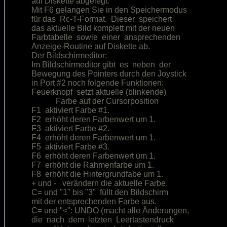
auf Diskette abgelegt.                  

Mit F6 gelangen Sie in den Speichermodus

für das  Rc-T-Format.  Dieser  speichert

das aktuelle Bild komplett mit der neuen

Farbtabelle  sowie  einer  ansprechenden

Anzeige-Routine auf Diskette ab.        

Der Bildschirmeditor:                   

Im Bildschirmeditor gibt  es  neben  der

Bewegung des Pointers durch den Joystick

in Port #2 noch folgende Funktionen:    

Feuerknopf  setzt aktuelle (blinkende)  

            Farbe auf der Cursorposition

F1  aktiviert Farbe #1.                 

F2  erhöht deren Farbenwert um 1.       

F3  aktiviert Farbe #2.                 

F4  erhöht deren Farbenwert um 1.       

F5  aktiviert Farbe #3.                 

F6  erhöht deren Farbenwert um 1.       

F7  erhöht die Rahmenfarbe um 1.        

F8  erhöht die Hintergrundfabe um 1.    

+ und -   verändern die aktuelle Farbe. 

C= und "1" bis "3"  füllt den Bildschirm

mit der entsprechenden Farbe aus.       

C= und "<": UNDO (macht alle Änderungen,

die  nach  dem  letzten  Leertastendruck
