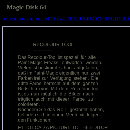
Magic Disk 64
home
to index
to html: MD9104-UTILITIES-RECOLOUR-TOOL.h
             RECOLOUR-TOOL              

Das Recolour-Tool ist speziell für  alle

Paint-Magic-Freaks   entworfen   worden.

Vielen ist bestimmt  schon  aufgefallen,

daß im Paint-Magic eigentlich  nur  zwei

Farben frei zur  Verfügung  stehen.  Die

dritte Farbe  herrscht  auf  dem  ganzen

Bildschirm vor!  Mit  dem  Recolour-Tool

ist es  nun  möglich, die  Bilder  nach-

träglich  auch  mit  dieser   Farbe   zu

colorieren.                             

Nachdem Sie das  Rc-T  gestartet  haben,

befinden sich in einem Menü mit  folgen-

F1 TO LOAD A PICTURE TO THE EDITOR      
