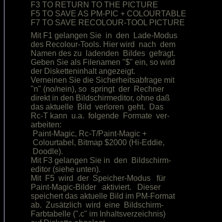
F3 TO RETURN TO THE PICTURE             

F5 TO SAVE AS PM-PIC + COLOURTABLE      

Mit F1 gelangen Sie  in  den  Lade-Modus

des Recolour-Tools. Hier wird  nach  dem

Namen des zu  ladenden  Bildes  gefragt.

Geben Sie als Filenamen "$" ein, so wird

der Disketteninhalt angezeigt.          

Verneinen Sie die Sicherheitsabfrage mit

"n" (no/nein), so  springt  der  Rechner

direkt in den Bildschirmeditor, ohne daß

das aktuelle  Bild  verloren  geht.  Das

Rc-T kann  u.a.  folgende  Formate  ver-

arbeiten:                               

 Paint-Magic, Rc-T/Paint-Magic +        

 Colourtabel, Bitmap $2000 (Hi-Eddie,   

 Doodle).                               

Mit F3 gelangen Sie in  den  Bildschirm-

editor (siehe unten).                   

Mit  F5  wird  der  Speicher-Modus   für

Paint-Magic-Bilder   aktiviert.   Dieser

speichert das aktuelle Bild im PM-Format

ab.  Zusätzlich  wird  eine  Bildschirm-

Farbtabelle (".c" im Inhaltsverzeichnis)
