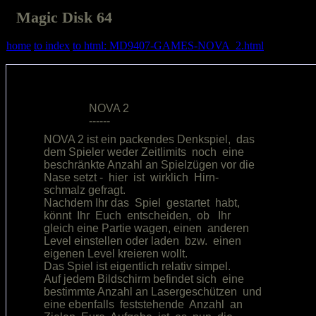
Magic Disk 64
home
to index
to html: MD9407-GAMES-NOVA_2.html
                NOVA 2                  

NOVA 2 ist ein packendes Denkspiel,  das

dem Spieler weder Zeitlimits  noch  eine

beschränkte Anzahl an Spielzügen vor die

Nase setzt -  hier  ist  wirklich  Hirn-

schmalz gefragt.                        

Nachdem Ihr das  Spiel  gestartet  habt,

könnt  Ihr  Euch  entscheiden,  ob   Ihr

gleich eine Partie wagen, einen  anderen

Level einstellen oder laden  bzw.  einen

eigenen Level kreieren wollt.           

Das Spiel ist eigentlich relativ simpel.

Auf jedem Bildschirm befindet sich  eine

bestimmte Anzahl an Lasergeschützen  und

eine ebenfalls  feststehende  Anzahl  an
