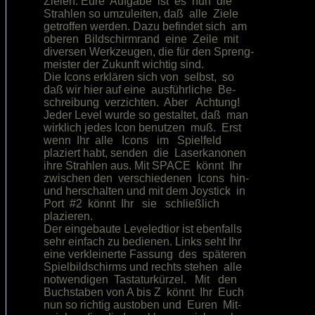
Zielen. Eure  Aufgabe  ist  es  nun  die

Strahlen so umzuleiten, daß  alle  Ziele

getroffen werden. Dazu befindet sich  am

oberen  Bildschirmrand  eine  Zeile  mit

diversen Werkzeugen, die für den Spreng-

meister der Zukunft wichtig sind.       

Die Icons erklären sich von  selbst,  so

daß wir hier auf eine  ausführliche  Be-

schreibung  verzichten.  Aber   Achtung!

Jeder Level wurde so gestaltet, daß  man

wirklich jedes Icon benutzen  muß.  Erst

wenn  Ihr  alle   Icons   im   Spielfeld

plaziert habt, senden  die  Laserkanonen

ihre Strahlen aus. Mit SPACE  könnt  Ihr

zwischen den  verschiedenen  Icons  hin-

und herschalten und mit dem Joystick  in

Port  #2  könnt  Ihr   sie   schließlich

plazieren.                              

Der eingebaute Leveledtior ist ebenfalls

sehr einfach zu bedienen. Links seht Ihr

eine verkleinerte Fassung  des  späteren

Spielbildschirms und rechts stehen  alle

notwendigen  Tastaturkürzel.   Mit   den

Buchstaben von A bis Z  könnt  Ihr  Euch

nun so richtig austoben und  Euren  Mit-
