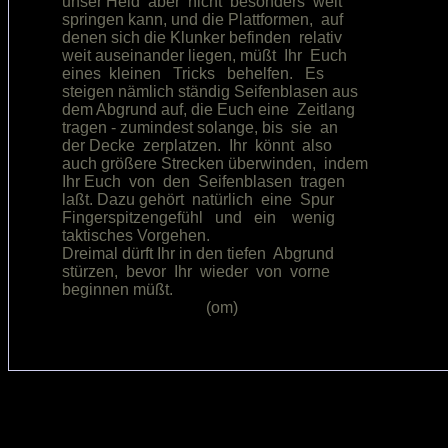
unser Held  aber  nicht  besonders  weit

springen kann, und die Plattformen,  auf

denen sich die Klunker befinden  relativ

weit auseinander liegen, müßt  Ihr  Euch

eines  kleinen   Tricks   behelfen.   Es

steigen nämlich ständig Seifenblasen aus

dem Abgrund auf, die Euch eine  Zeitlang

tragen - zumindest solange, bis  sie  an

der Decke  zerplatzen.  Ihr  könnt  also

auch größere Strecken überwinden,  indem

Ihr Euch  von  den  Seifenblasen  tragen

laßt. Dazu gehört  natürlich  eine  Spur

Fingerspitzengefühl   und   ein    wenig

taktisches Vorgehen.                    

Dreimal dürft Ihr in den tiefen  Abgrund

stürzen,  bevor  Ihr  wieder  von  vorne

beginnen müßt.                          
