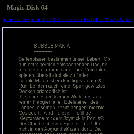
Magic Disk 64
home
to index
to html: MD9410-GAMES-BUBBLE_MANIA.html
             BUBBLE MANIA               

Seifenblasen bestimmen unser  Leben.  Ob

nun beim herrlich entspannenden Bad, bei

all unseren Träumen oder  bei  Computer-

spielen, überall sind sie zu finden.    

Bubble Mania ist ein kniffliges  Jump  &

Run, bei dem auch  eine  Spur  gewitztes

Denken erforderlich ist.                

Ihr steuert einen kleinen Wicht, der aus

reiner  Habgier  alle   Edelsteine   des

Landes in seinen Besitz bringen  möchte.

Gesteuert    wird    dieser     pfiffige

Kleptomane mit dem Joystick in Port  #2.

Der Clou bei diesem Spiel ist,  daß  Ihr

nicht in den Abgrund stürzen  dürft.  Da
